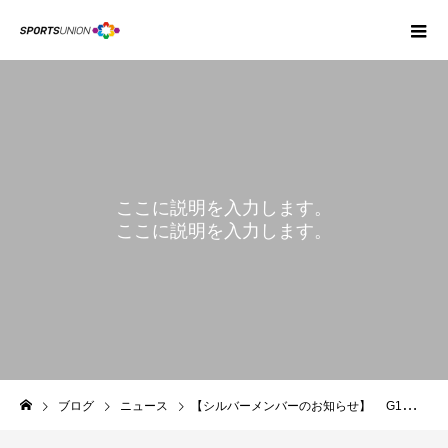
ここに説明を入力します。
ここに説明を入力します。
BLOG
ブログ
ニュース
【シルバーメンバーのお知らせ】 G1行政書士法人 様