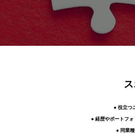
ス
● 役立
● 経歴やポートフ
● 同業