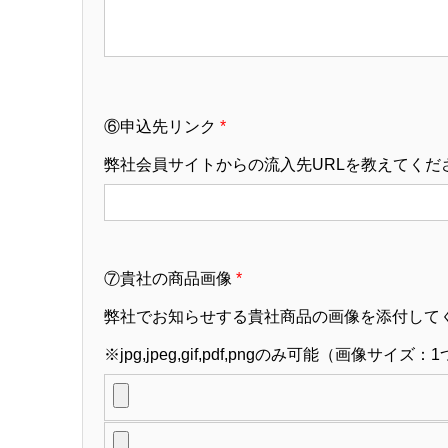
⑥申込先リンク
*
弊社会員サイトからの流入先URLを教えてくだ
⑦貴社の商品画像
*
弊社でお知らせする貴社商品の画像を添付して
※jpg,jpeg,gif,pdf,pngのみ可能（画像サイズ