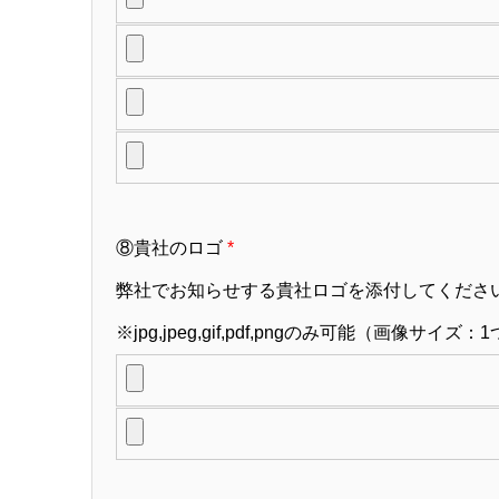
⑧貴社のロゴ
*
弊社でお知らせする貴社ロゴを添付してくださ
※jpg,jpeg,gif,pdf,pngのみ可能（画像サイズ